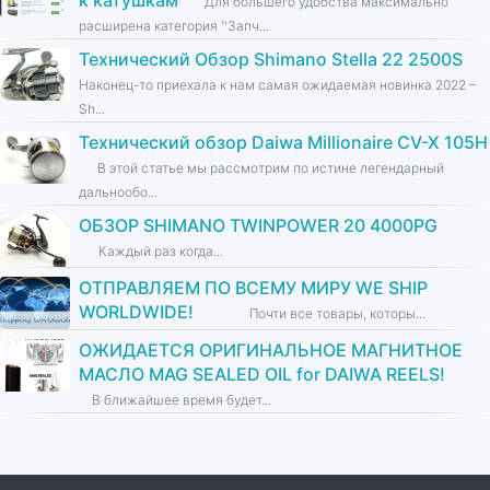
Для большего удобства максимально
расширена категория ''Запч...
Технический Обзор Shimano Stella 22 2500S
Наконец-то приехала к нам самая ожидаемая новинка 2022 –
Sh...
Технический обзор Daiwa Millionaire CV-X 105H
В этой статье мы рассмотрим по истине легендарный
дальнообо...
ОБЗОР SHIMANO TWINPOWER 20 4000PG
Каждый раз когда...
ОТПРАВЛЯЕМ ПО ВСЕМУ МИРУ WE SHIP
WORLDWIDE!
Почти все товары, которы...
ОЖИДАЕТСЯ ОРИГИНАЛЬНОЕ МАГНИТНОЕ
МАСЛО MAG SEALED OIL for DAIWA REELS!
В ближайшее время будет...