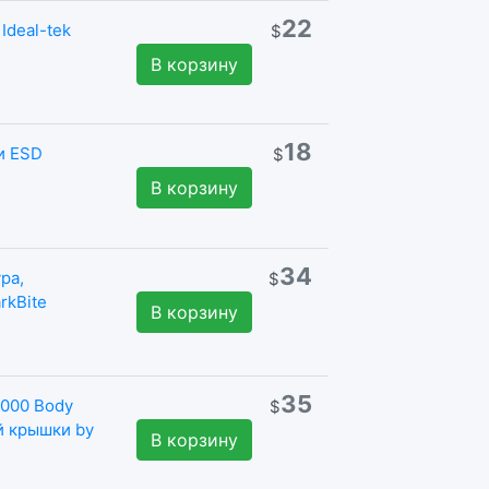
22
Ideal-tek
$
В корзину
18
и ESD
$
В корзину
34
ра,
$
rkBite
В корзину
35
8000 Body
$
ой крышки by
В корзину