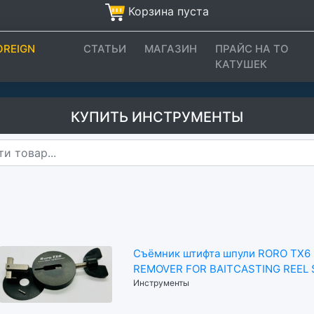
Корзина пуста
OREIGN
СТАТЬИ
МАГАЗИН
ПРАЙС НА ТО
КАТУШЕК
КУПИТЬ ИНСТРУМЕНТЫ
Съёмник штифта шпули RORO TX6 
REMOVER FOR BAITCASTING REEL
Инструменты