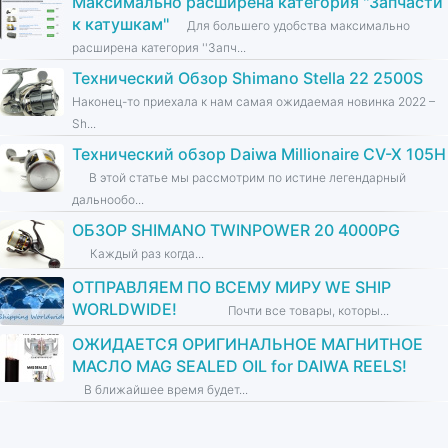
Максимально расширена категория ''Запчасти
к катушкам''
Для большего удобства максимально
расширена категория ''Запч...
Технический Обзор Shimano Stella 22 2500S
Наконец-то приехала к нам самая ожидаемая новинка 2022 –
Sh...
Технический обзор Daiwa Millionaire CV-X 105H
В этой статье мы рассмотрим по истине легендарный
дальнообо...
ОБЗОР SHIMANO TWINPOWER 20 4000PG
Каждый раз когда...
ОТПРАВЛЯЕМ ПО ВСЕМУ МИРУ WE SHIP
WORLDWIDE!
Почти все товары, которы...
ОЖИДАЕТСЯ ОРИГИНАЛЬНОЕ МАГНИТНОЕ
МАСЛО MAG SEALED OIL for DAIWA REELS!
В ближайшее время будет...