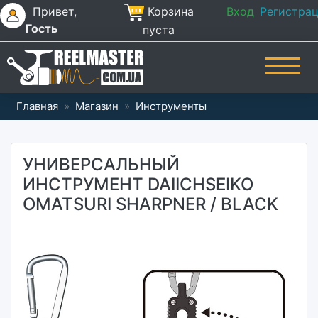
Привет,
Корзина
Вход
Регистра
Гость
пуста
Главная
»
Магазин
»
Инструменты
УНИВЕРСАЛЬНЫЙ
ИНСТРУМЕНТ DAIICHSEIKO
OMATSURI SHARPNER / BLACK