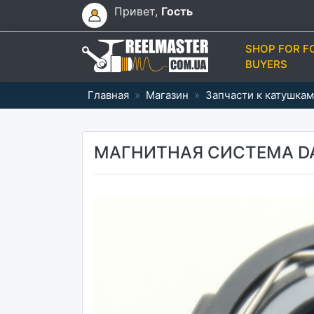
Привет,
Гость
SHOP FOR F
BUYERS
Главная
»
Магазин
»
Запчасти к катушкам
МАГНИТНАЯ СИСТЕМА DAI