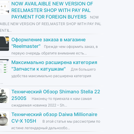
NOW AVAILAIBLE NEW VERSION OF
REELMASTER SHOP WITH PAY PAL
PAYMENT FOR FOREIGN BUYERS
NOW
LAIBLE NEW VERSION OF REELMASTER SHOP WITH PAY PAL
NT&...
Оформление заказа в магазине
''Reelmaster''
Прежде чем оформить заказ, в
первую очередь обратите внимание есть...
Максимально расширена категория
''Запчасти к катушкам''
Для большего
удобства максимально расширена категория
...
Технический Обзор Shimano Stella 22
2500S
Наконец-то приехала к нам самая
ожидаемая новинка 2022 – Sh...
Технический обзор Daiwa Millionaire
CV-X 105H
В этой статье мы рассмотрим по
истине легендарный дальнообо...