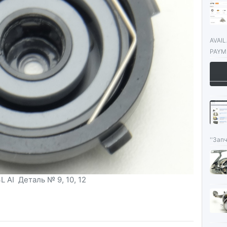
AVAI
PAYME
''Запч
 AI Деталь № 9, 10, 12