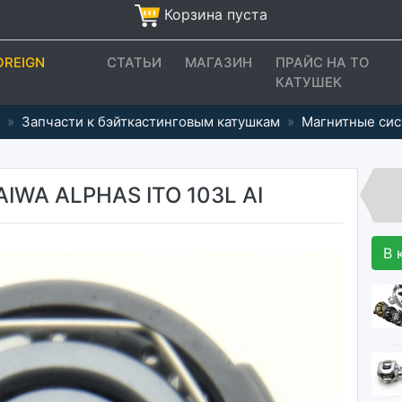
Корзина пуста
OREIGN
СТАТЬИ
МАГАЗИН
ПРАЙС НА ТО
КАТУШЕК
»
Запчасти к бэйткастинговым катушкам
»
Магнитные си
WA ALPHAS ITO 103L AI
В 