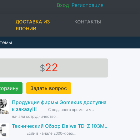
Вход
Регистрация
ДОСТАВКА ИЗ
КОНТАКТЫ
ЯПОНИИ
стемы
22
$
корзину
Задать вопрос
Продукция фирмы Gomexus доступна
к заказу!!!
С недавнего времени мы
начали сотрудничество...
Технический Обзор Daiwa TD-Z 103ML
Если в начале 2000-х без...