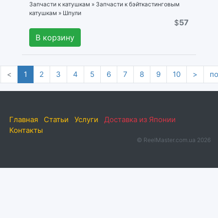
Запчасти к катушкам » Запчасти к бэйткастинговым
катушкам » Шпули
57
$
В корзину
<
1
2
3
4
5
6
7
8
9
10
>
п
Главная
Статьи
Услуги
Доставка из Японии
Контакты
© ReelMaster.com.ua 2026