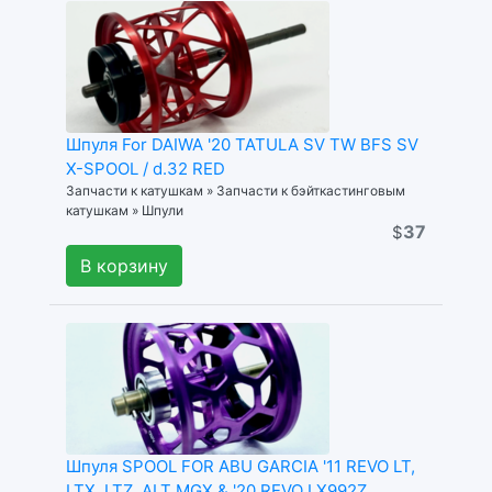
Шпуля For DAIWA '20 TATULA SV TW BFS SV
X-SPOOL / d.32 RED
Запчасти к катушкам » Запчасти к бэйткастинговым
катушкам » Шпули
37
$
В корзину
Шпуля SPOOL FOR ABU GARCIA '11 REVO LT,
LTX, LTZ, ALT MGX & '20 REVO LX992Z