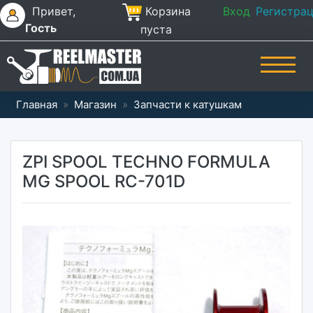
Привет,
Корзина
Вход
Регистра
Гость
пуста
Главная
»
Магазин
»
Запчасти к катушкам
ZPI SPOOL TECHNO FORMULA
MG SPOOL RC-701D