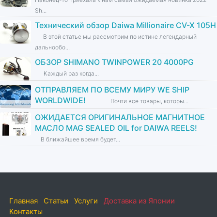
Sh...
Технический обзор Daiwa Millionaire CV-X 105H
В этой статье мы рассмотрим по истине легендарный
дальнообо...
ОБЗОР SHIMANO TWINPOWER 20 4000PG
Каждый раз когда...
ОТПРАВЛЯЕМ ПО ВСЕМУ МИРУ WE SHIP
WORLDWIDE!
Почти все товары, которы...
ОЖИДАЕТСЯ ОРИГИНАЛЬНОЕ МАГНИТНОЕ
МАСЛО MAG SEALED OIL for DAIWA REELS!
В ближайшее время будет...
Главная
Статьи
Услуги
Доставка из Японии
Контакты