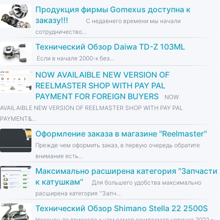
Продукция фирмы Gomexus доступна к
заказу!!!
С недавнего времени мы начали
сотрудничество...
Технический Обзор Daiwa TD-Z 103ML
Если в начале 2000-х без...
NOW AVAILAIBLE NEW VERSION OF
REELMASTER SHOP WITH PAY PAL
PAYMENT FOR FOREIGN BUYERS
NOW
AVAILAIBLE NEW VERSION OF REELMASTER SHOP WITH PAY PAL
PAYMENT&...
Оформление заказа в магазине ''Reelmaster''
Прежде чем оформить заказ, в первую очередь обратите
внимание есть...
Максимально расширена категория ''Запчасти
к катушкам''
Для большего удобства максимально
расширена категория ''Запч...
Технический Обзор Shimano Stella 22 2500S
Наконец-то приехала к нам самая ожидаемая новинка 2022 –