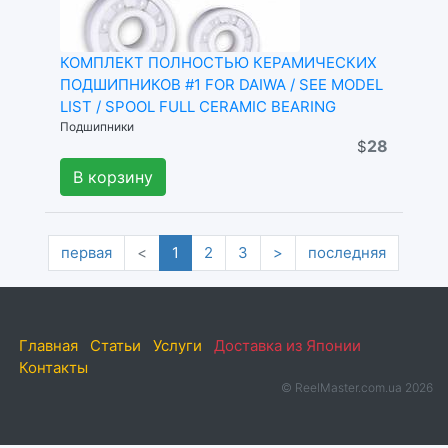
КОМПЛЕКТ ПОЛНОСТЬЮ КЕРАМИЧЕСКИХ
ПОДШИПНИКОВ #1 FOR DAIWA / SEE MODEL
LIST / SPOOL FULL CERAMIC BEARING
Подшипники
28
$
В корзину
первая
<
1
2
3
>
последняя
Главная
Статьи
Услуги
Доставка из Японии
Контакты
© ReelMaster.com.ua 2026