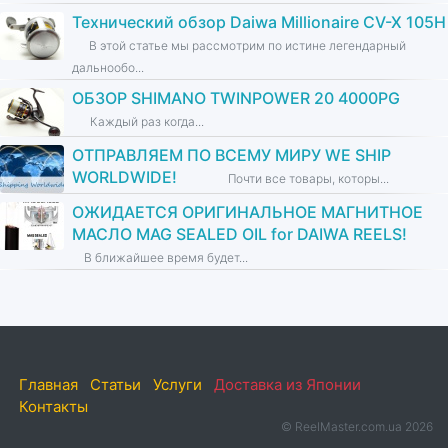
Технический обзор Daiwa Millionaire CV-X 105H
В этой статье мы рассмотрим по истине легендарный
дальнообо...
ОБЗОР SHIMANO TWINPOWER 20 4000PG
Каждый раз когда...
ОТПРАВЛЯЕМ ПО ВСЕМУ МИРУ WE SHIP
WORLDWIDE!
Почти все товары, которы...
ОЖИДАЕТСЯ ОРИГИНАЛЬНОЕ МАГНИТНОЕ
МАСЛО MAG SEALED OIL for DAIWA REELS!
В ближайшее время будет...
Главная
Статьи
Услуги
Доставка из Японии
Контакты
© ReelMaster.com.ua 2026