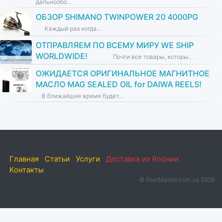
дальнообо...
ОБЗОР SHIMANO TWINPOWER 20 4000PG
Каждый раз когда...
ОТПРАВЛЯЕМ ПО ВСЕМУ МИРУ WE SHIP
WORLDWIDE!
Почти все товары, которы...
ОЖИДАЕТСЯ ОРИГИНАЛЬНОЕ МАГНИТНОЕ
МАСЛО MAG SEALED OIL for DAIWA REELS!
В ближайшее время будет...
Главная
Статьи
Услуги
Доставка из Японии
Контакты
© ReelMaster.com.ua 2026