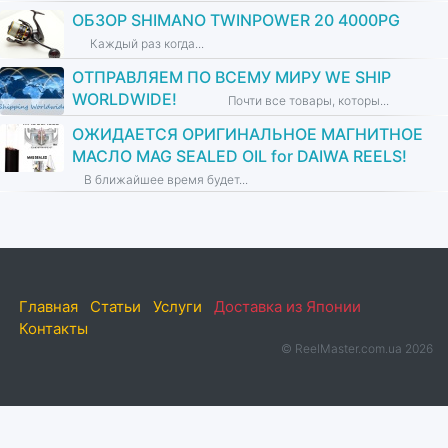
ОБЗОР SHIMANO TWINPOWER 20 4000PG
Каждый раз когда...
ОТПРАВЛЯЕМ ПО ВСЕМУ МИРУ WE SHIP
WORLDWIDE!
Почти все товары, которы...
ОЖИДАЕТСЯ ОРИГИНАЛЬНОЕ МАГНИТНОЕ
МАСЛО MAG SEALED OIL for DAIWA REELS!
В ближайшее время будет...
Главная
Статьи
Услуги
Доставка из Японии
Контакты
© ReelMaster.com.ua 2026