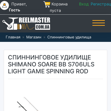
Привет,
Корзина
Вход
Регистра
Гость
пуста
Главная
»
Магазин
»
Спиннинговые удилища
СПИННИНГОВОЕ УДИЛИЩЕ
SHIMANO SOARE BB S706ULS
LIGHT GAME SPINNING ROD