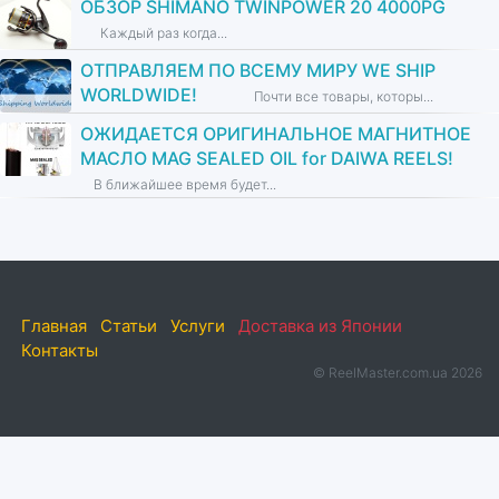
ОБЗОР SHIMANO TWINPOWER 20 4000PG
Каждый раз когда...
ОТПРАВЛЯЕМ ПО ВСЕМУ МИРУ WE SHIP
WORLDWIDE!
Почти все товары, которы...
ОЖИДАЕТСЯ ОРИГИНАЛЬНОЕ МАГНИТНОЕ
МАСЛО MAG SEALED OIL for DAIWA REELS!
В ближайшее время будет...
Главная
Статьи
Услуги
Доставка из Японии
Контакты
© ReelMaster.com.ua 2026