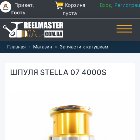
Привет,
Корзина
Вход
Регистра
Гость
пуста
Главная
»
Магазин
»
Запчасти к катушкам
ШПУЛЯ STELLA 07 4000S