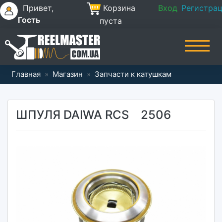
Привет,
Корзина
Вход
Регистра
Гость
пуста
Главная
»
Магазин
»
Запчасти к катушкам
ШПУЛЯ DAIWA RCS 2506