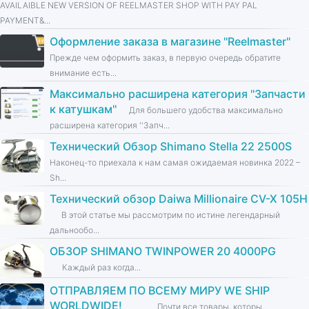
AVAILAIBLE NEW VERSION OF REELMASTER SHOP WITH PAY PAL
PAYMENT&...
Оформление заказа в магазине ''Reelmaster''
Прежде чем оформить заказ, в первую очередь обратите
внимание есть...
Максимально расширена категория ''Запчасти
к катушкам''
Для большего удобства максимально
расширена категория ''Запч...
Технический Обзор Shimano Stella 22 2500S
Наконец-то приехала к нам самая ожидаемая новинка 2022 –
Sh...
Технический обзор Daiwa Millionaire CV-X 105H
В этой статье мы рассмотрим по истине легендарный
дальнообо...
ОБЗОР SHIMANO TWINPOWER 20 4000PG
Каждый раз когда...
ОТПРАВЛЯЕМ ПО ВСЕМУ МИРУ WE SHIP
WORLDWIDE!
Почти все товары, которы...