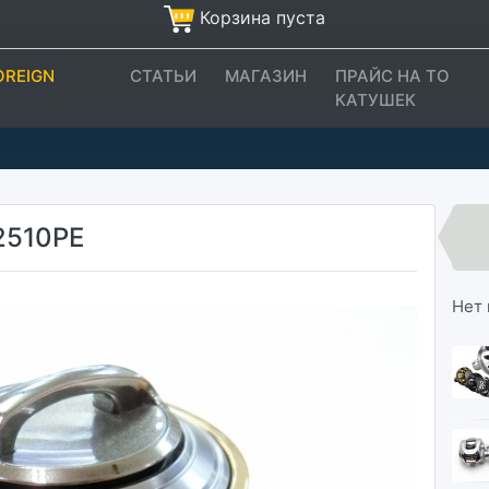
Корзина пуста
OREIGN
СТАТЬИ
МАГАЗИН
ПРАЙС НА ТО
КАТУШЕК
2510PE
Нет 