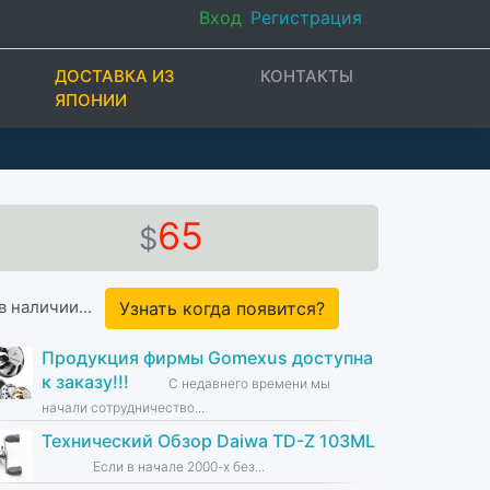
Вход
Регистрация
ДОСТАВКА ИЗ
КОНТАКТЫ
ЯПОНИИ
65
$
в наличии...
Узнать когда появится?
Продукция фирмы Gomexus доступна
к заказу!!!
С недавнего времени мы
начали сотрудничество...
Технический Обзор Daiwa TD-Z 103ML
Если в начале 2000-х без...