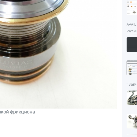
AVAI
PAYME
''Запч
айкой фрикциона