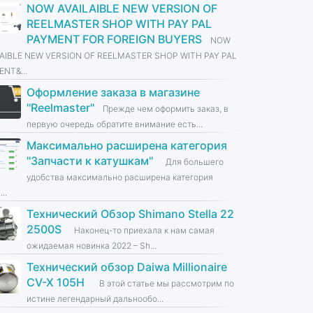
NOW AVAILAIBLE NEW VERSION OF
REELMASTER SHOP WITH PAY PAL
PAYMENT FOR FOREIGN BUYERS
NOW
LAIBLE NEW VERSION OF REELMASTER SHOP WITH PAY PAL
NT&...
Оформление заказа в магазине
''Reelmaster''
Прежде чем оформить заказ, в
первую очередь обратите внимание есть...
Максимально расширена категория
''Запчасти к катушкам''
Для большего
удобства максимально расширена категория
...
Технический Обзор Shimano Stella 22
2500S
Наконец-то приехала к нам самая
ожидаемая новинка 2022 – Sh...
Технический обзор Daiwa Millionaire
CV-X 105H
В этой статье мы рассмотрим по
истине легендарный дальнообо...