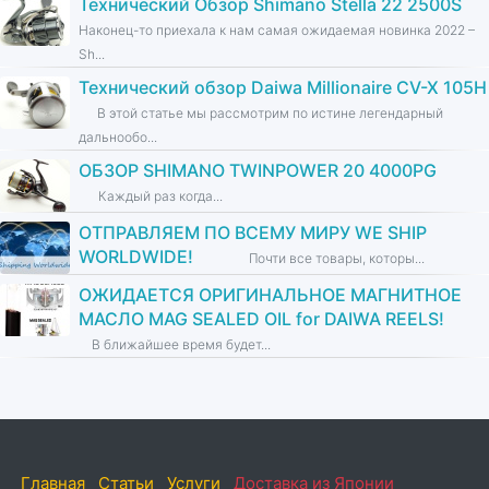
Технический Обзор Shimano Stella 22 2500S
Наконец-то приехала к нам самая ожидаемая новинка 2022 –
Sh...
Технический обзор Daiwa Millionaire CV-X 105H
В этой статье мы рассмотрим по истине легендарный
дальнообо...
ОБЗОР SHIMANO TWINPOWER 20 4000PG
Каждый раз когда...
ОТПРАВЛЯЕМ ПО ВСЕМУ МИРУ WE SHIP
WORLDWIDE!
Почти все товары, которы...
ОЖИДАЕТСЯ ОРИГИНАЛЬНОЕ МАГНИТНОЕ
МАСЛО MAG SEALED OIL for DAIWA REELS!
В ближайшее время будет...
Главная
Статьи
Услуги
Доставка из Японии