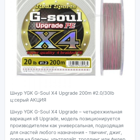
Шнур YGK G-Soul X4 Upgrade 200m #2.0/30lb
ц:серый АКЦИЯ
Шнур YGK G-Soul X4 Upgrade – четырехжильная
вариация x8 Upgrade, модель позиционируется
производителем как универсальная, подходящая
для снастей любого назначения - твичинг, джиг,
ловля на блесны, ультралайт, троллинг или фидер.