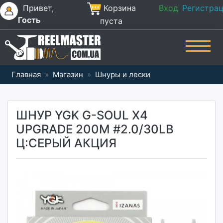
Привет,
Корзина
Вход
Регистра
Гость
пуста
Главная
»
Магазин
»
Шнуры и лески
ШНУР YGK G-SOUL X4
UPGRADE 200M #2.0/30LB
Ц:СЕРЫЙ АКЦИЯ