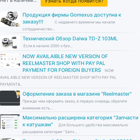
Нет в наличии...
Узнать когда появится?
Продукция фирмы Gomexus доступна к
заказу!!!
С недавнего времени мы начали
сотрудничество...
Технический Обзор Daiwa TD-Z 103ML
Если в начале 2000-х без...
NOW AVAILAIBLE NEW VERSION OF
REELMASTER SHOP WITH PAY PAL
PAYMENT FOR FOREIGN BUYERS
NOW
AVAILAIBLE NEW VERSION OF REELMASTER SHOP WITH PAY PAL
PAYMENT&...
Оформление заказа в магазине ''Reelmaster''
Прежде чем оформить заказ, в первую очередь обратите
внимание есть...
Максимально расширена категория ''Запчасти
к катушкам''
Для большего удобства максимально
расширена категория ''Запч...