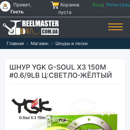
Привет,
Корзина
Вход
Регистра
Гость
пуста
Главная
»
Магазин
»
Шнуры и лески
ШНУР YGK G-SOUL X3 150M
#0.6/9LB Ц:СВЕТЛО-ЖЁЛТЫЙ