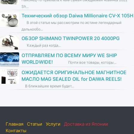
Sh...
Технический обзор Daiwa Millionaire CV-X 105H
В этой статье мы рассмотрим по истине легендарный
дальнообо...
ОБЗОР SHIMANO TWINPOWER 20 4000PG
Каждый раз когда...
ОТПРАВЛЯЕМ ПО ВСЕМУ МИРУ WE SHIP
WORLDWIDE!
Почти все товары, которы...
ОЖИДАЕТСЯ ОРИГИНАЛЬНОЕ МАГНИТНОЕ
МАСЛО MAG SEALED OIL for DAIWA REELS!
В ближайшее время будет...
Главная
Статьи
Услуги
Доставка из Японии
Контакты