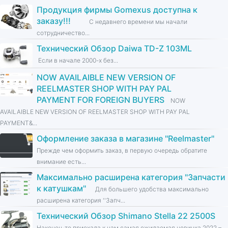
Продукция фирмы Gomexus доступна к
заказу!!!
С недавнего времени мы начали
сотрудничество...
Технический Обзор Daiwa TD-Z 103ML
Если в начале 2000-х без...
NOW AVAILAIBLE NEW VERSION OF
REELMASTER SHOP WITH PAY PAL
PAYMENT FOR FOREIGN BUYERS
NOW
AVAILAIBLE NEW VERSION OF REELMASTER SHOP WITH PAY PAL
PAYMENT&...
Оформление заказа в магазине ''Reelmaster''
Прежде чем оформить заказ, в первую очередь обратите
внимание есть...
Максимально расширена категория ''Запчасти
к катушкам''
Для большего удобства максимально
расширена категория ''Запч...
Технический Обзор Shimano Stella 22 2500S
Наконец-то приехала к нам самая ожидаемая новинка 2022 –