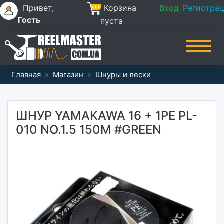
Привет,
Корзина
Вход
Регистра
Гость
пуста
Главная
»
Магазин
»
Шнуры и лески
ШНУР YAMAKAWA 16 + 1PE PL-
010 NO.1.5 150M #GREEN