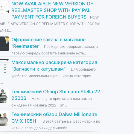
NOW AVAILAIBLE NEW VERSION OF
REELMASTER SHOP WITH PAY PAL
PAYMENT FOR FOREIGN BUYERS
NOW
LAIBLE NEW VERSION OF REELMASTER SHOP WITH PAY PAL
NT&...
Оформление заказа в магазине
''Reelmaster''
Прежде чем оформить заказ, в
первую очередь обратите внимание есть...
Максимально расширена категория
''Запчасти к катушкам''
Для большего
удобства максимально расширена категория
...
Технический Обзор Shimano Stella 22
2500S
Наконец-то приехала к нам самая
ожидаемая новинка 2022 – Sh...
Технический обзор Daiwa Millionaire
CV-X 105H
В этой статье мы рассмотрим по
истине легендарный дальнообо...