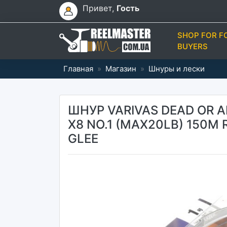
Привет,
Гость
SHOP FOR F
BUYERS
Главная
»
Магазин
»
Шнуры и лески
ШНУР VARIVAS DEAD OR A
X8 NO.1 (MAX20LB) 150M 
GLEE