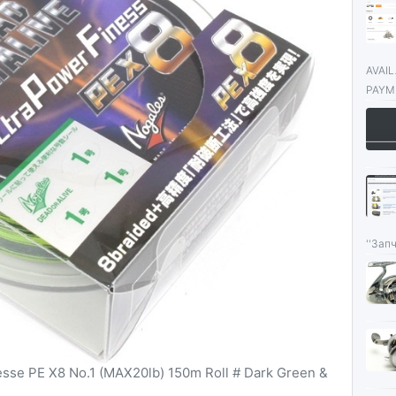
AVAI
PAYME
''Запч
esse PE X8 No.1 (MAX20lb) 150m Roll # Dark Green &