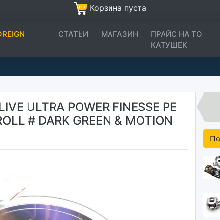
Корзина пуста
OREIGN
СТАТЬИ
МАГАЗИН
ПРАЙС НА ТО
КАТУШЕК
LIVE ULTRA POWER FINESSE PE
ROLL # DARK GREEN & MOTION
По