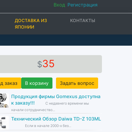
Вход
Регистрация
ДОСТАВКА ИЗ
КОНТАКТЫ
ЯПОНИИ
35
$
д заказ
В корзину
Задать вопрос
Продукция фирмы Gomexus доступна
к заказу!!!
С недавнего времени мы
начали сотрудничество...
Технический Обзор Daiwa TD-Z 103ML
Если в начале 2000-х без...