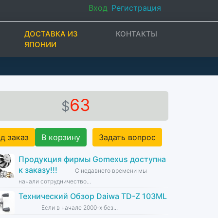
Вход
Регистрация
ДОСТАВКА ИЗ
КОНТАКТЫ
ЯПОНИИ
63
$
д заказ
В корзину
Задать вопрос
Продукция фирмы Gomexus доступна
к заказу!!!
С недавнего времени мы
начали сотрудничество...
Технический Обзор Daiwa TD-Z 103ML
Если в начале 2000-х без...