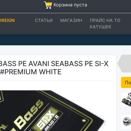
Корзина пуста
OREIGN
СТАТЬИ
МАГАЗИН
ПРАЙС НА ТО
КАТУШЕК
ASS PE AVANI SEABASS PE SI-X
L #PREMIUM WHITE
По