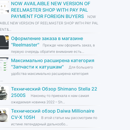
NOW AVAILAIBLE NEW VERSION OF
REELMASTER SHOP WITH PAY PAL
PAYMENT FOR FOREIGN BUYERS
NOW
LAIBLE NEW VERSION OF REELMASTER SHOP WITH PAY PAL
NT&...
Оформление заказа в магазине
''Reelmaster''
Прежде чем оформить заказ, в
первую очередь обратите внимание есть...
Максимально расширена категория
''Запчасти к катушкам''
Для большего
удобства максимально расширена категория
...
Технический Обзор Shimano Stella 22
2500S
Наконец-то приехала к нам самая
ожидаемая новинка 2022 – Sh...
Технический обзор Daiwa Millionaire
CV-X 105H
В этой статье мы рассмотрим по
истине легендарный дальнообо...