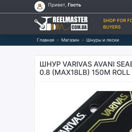
Привет,
Гость
SHOP FOR F
BUYERS
Главная
»
Магазин
»
Шнуры и лески
ШНУР VARIVAS AVANI SEAB
0.8 (MAX18LB) 150M ROL