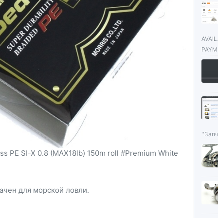
AVAI
PAYME
''Запч
ss PE SI-X 0.8 (MAX18lb) 150m roll #Premium White
ачен для морской ловли.