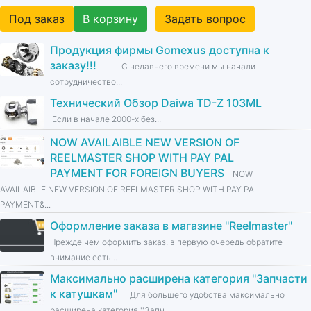
Под заказ
В корзину
Задать вопрос
Продукция фирмы Gomexus доступна к
заказу!!!
С недавнего времени мы начали
сотрудничество...
Технический Обзор Daiwa TD-Z 103ML
Если в начале 2000-х без...
NOW AVAILAIBLE NEW VERSION OF
REELMASTER SHOP WITH PAY PAL
PAYMENT FOR FOREIGN BUYERS
NOW
AVAILAIBLE NEW VERSION OF REELMASTER SHOP WITH PAY PAL
PAYMENT&...
Оформление заказа в магазине ''Reelmaster''
Прежде чем оформить заказ, в первую очередь обратите
внимание есть...
Максимально расширена категория ''Запчасти
к катушкам''
Для большего удобства максимально
расширена категория ''Запч...