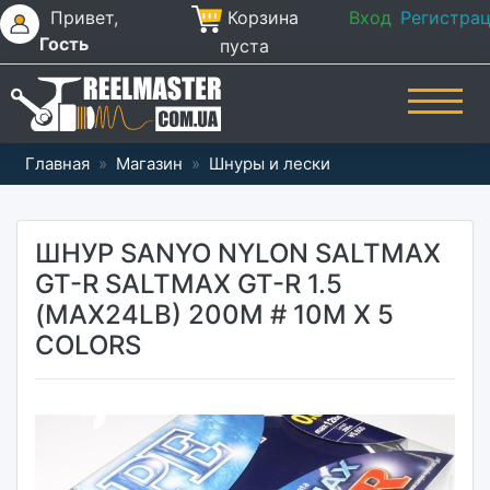
Привет,
Корзина
Вход
Регистра
Гость
пуста
Главная
»
Магазин
»
Шнуры и лески
ШНУР SANYO NYLON SALTMAX
GT-R SALTMAX GT-R 1.5
(MAX24LB) 200M # 10M X 5
COLORS