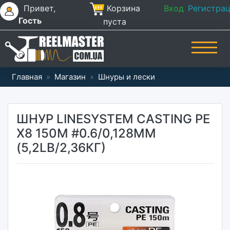
Привет,
Корзина
Вход
Регистра
Гость
пуста
Главная
»
Магазин
»
Шнуры и лески
ШНУР LINESYSTEM CASTING PE
X8 150М #0.6/0,128ММ
(5,2LB/2,36КГ)