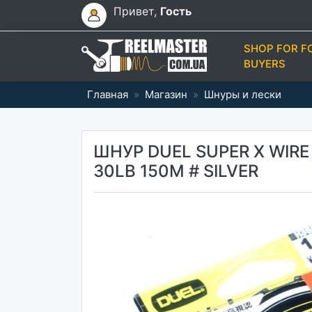
Привет,
Гость
SHOP FOR F
BUYERS
Главная
»
Магазин
»
Шнуры и лески
ШНУР DUEL SUPER X WIRE 
30LB 150M # SILVER