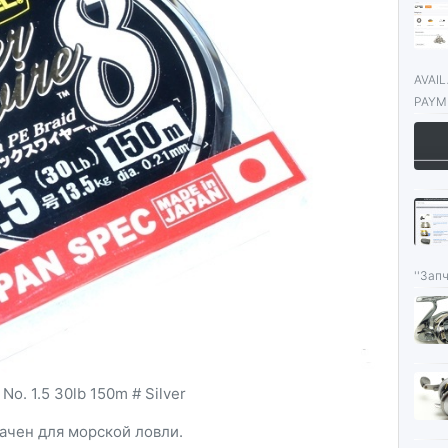
AVAI
PAYME
''Запч
No. 1.5 30lb 150m # Silver
ачен для морской ловли.