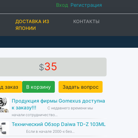
Вход
Регистрация
ДОСТАВКА ИЗ
КОНТАКТЫ
ЯПОНИИ
35
$
д заказ
В корзину
Задать вопрос
Продукция фирмы Gomexus доступна
к заказу!!!
С недавнего времени мы
начали сотрудничество...
Технический Обзор Daiwa TD-Z 103ML
Если в начале 2000-х без...