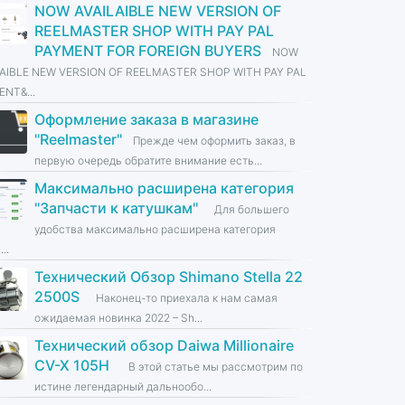
NOW AVAILAIBLE NEW VERSION OF
REELMASTER SHOP WITH PAY PAL
PAYMENT FOR FOREIGN BUYERS
NOW
LAIBLE NEW VERSION OF REELMASTER SHOP WITH PAY PAL
NT&...
Оформление заказа в магазине
''Reelmaster''
Прежде чем оформить заказ, в
первую очередь обратите внимание есть...
Максимально расширена категория
''Запчасти к катушкам''
Для большего
удобства максимально расширена категория
...
Технический Обзор Shimano Stella 22
2500S
Наконец-то приехала к нам самая
ожидаемая новинка 2022 – Sh...
Технический обзор Daiwa Millionaire
CV-X 105H
В этой статье мы рассмотрим по
истине легендарный дальнообо...