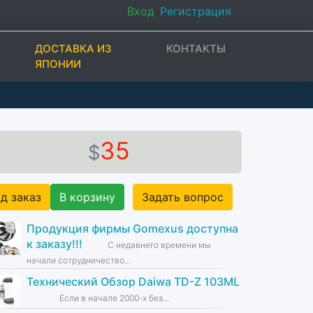
Вход
Регистрация
ДОСТАВКА ИЗ
КОНТАКТЫ
ЯПОНИИ
35
$
д заказ
В корзину
Задать вопрос
Продукция фирмы Gomexus доступна
к заказу!!!
С недавнего времени мы
начали сотрудничество...
Технический Обзор Daiwa TD-Z 103ML
Если в начале 2000-х без...