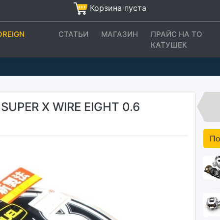
Корзина пуста
OREIGN
СТАТЬИ
МАГАЗИН
ПРАЙС НА ТО
КАТУШЕК
SUPER X WIRE EIGHT 0.6
По