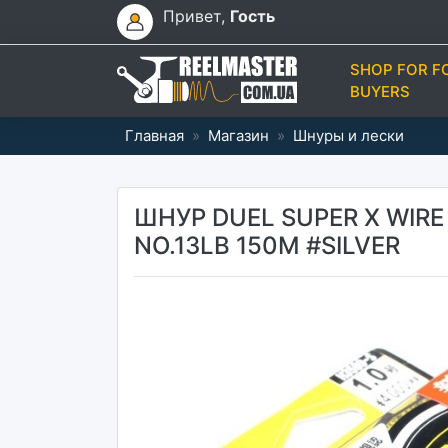
Привет,
Гость
SHOP FOR F
BUYERS
Главная
»
Магазин
»
Шнуры и лески
ШНУР DUEL SUPER X WIRE 
NO.13LB 150M #SILVER