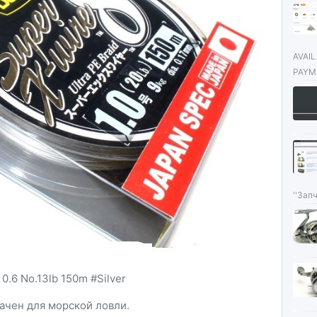
AVAI
PAYME
''Запч
0.6 No.13lb 150m #Silver
ачен для морской ловли.