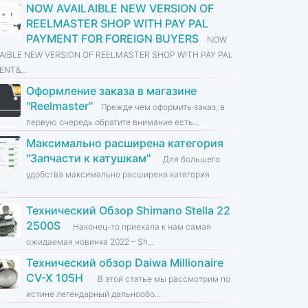
NOW AVAILAIBLE NEW VERSION OF
REELMASTER SHOP WITH PAY PAL
PAYMENT FOR FOREIGN BUYERS
NOW
LAIBLE NEW VERSION OF REELMASTER SHOP WITH PAY PAL
NT&...
Оформление заказа в магазине
''Reelmaster''
Прежде чем оформить заказ, в
первую очередь обратите внимание есть...
Максимально расширена категория
''Запчасти к катушкам''
Для большего
удобства максимально расширена категория
...
Технический Обзор Shimano Stella 22
2500S
Наконец-то приехала к нам самая
ожидаемая новинка 2022 – Sh...
Технический обзор Daiwa Millionaire
CV-X 105H
В этой статье мы рассмотрим по
истине легендарный дальнообо...