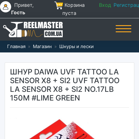
Привет,
Корзина
Вход
Регистра
Гость
пуста
Главная
»
Магазин
»
Шнуры и лески
ШНУР DAIWA UVF TATTOO LA
SENSOR X8 + SI2 UVF TATTOO
LA SENSOR X8 + SI2 NO.17LB
150M #LIME GREEN