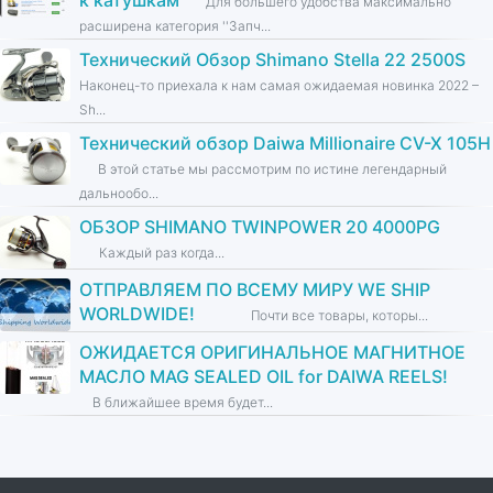
к катушкам''
Для большего удобства максимально
расширена категория ''Запч...
Технический Обзор Shimano Stella 22 2500S
Наконец-то приехала к нам самая ожидаемая новинка 2022 –
Sh...
Технический обзор Daiwa Millionaire CV-X 105H
В этой статье мы рассмотрим по истине легендарный
дальнообо...
ОБЗОР SHIMANO TWINPOWER 20 4000PG
Каждый раз когда...
ОТПРАВЛЯЕМ ПО ВСЕМУ МИРУ WE SHIP
WORLDWIDE!
Почти все товары, которы...
ОЖИДАЕТСЯ ОРИГИНАЛЬНОЕ МАГНИТНОЕ
МАСЛО MAG SEALED OIL for DAIWA REELS!
В ближайшее время будет...