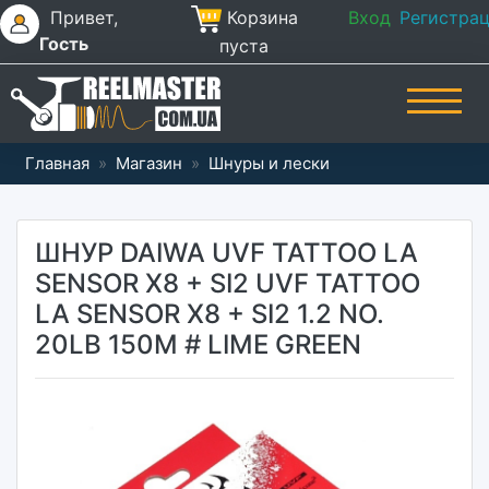
Привет,
Корзина
Вход
Регистра
Гость
пуста
Главная
»
Магазин
»
Шнуры и лески
ШНУР DAIWA UVF TATTOO LA
SENSOR X8 + SI2 UVF TATTOO
LA SENSOR X8 + SI2 1.2 NO.
20LB 150M # LIME GREEN