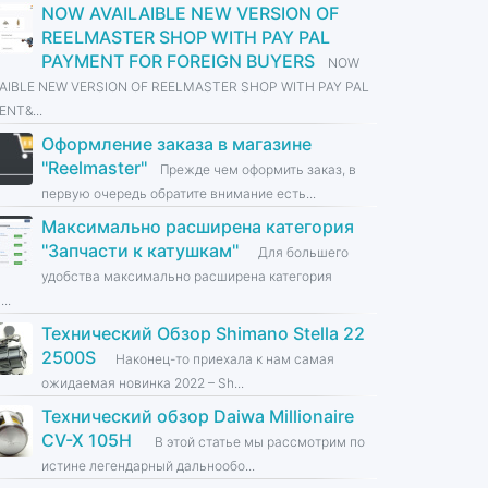
NOW AVAILAIBLE NEW VERSION OF
REELMASTER SHOP WITH PAY PAL
PAYMENT FOR FOREIGN BUYERS
NOW
LAIBLE NEW VERSION OF REELMASTER SHOP WITH PAY PAL
NT&...
Оформление заказа в магазине
''Reelmaster''
Прежде чем оформить заказ, в
первую очередь обратите внимание есть...
Максимально расширена категория
''Запчасти к катушкам''
Для большего
удобства максимально расширена категория
...
Технический Обзор Shimano Stella 22
2500S
Наконец-то приехала к нам самая
ожидаемая новинка 2022 – Sh...
Технический обзор Daiwa Millionaire
CV-X 105H
В этой статье мы рассмотрим по
истине легендарный дальнообо...