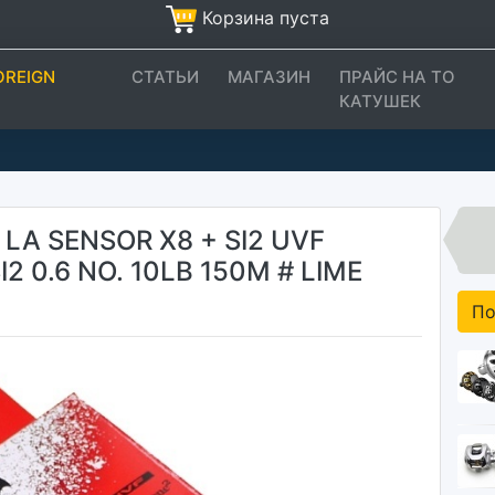
Корзина пуста
OREIGN
СТАТЬИ
МАГАЗИН
ПРАЙС НА ТО
КАТУШЕК
LA SENSOR X8 + SI2 UVF
2 0.6 NO. 10LB 150M # LIME
По