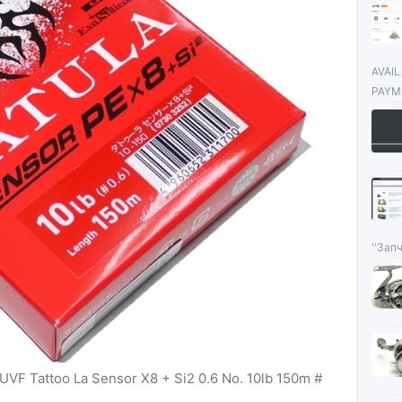
AVAI
PAYME
''Запч
UVF Tattoo La Sensor X8 + Si2 0.6 No. 10lb 150m #