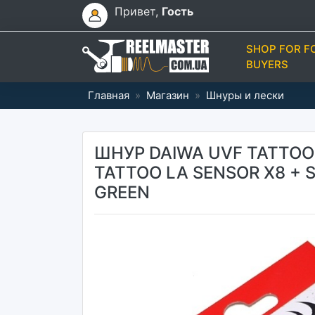
Привет,
Гость
SHOP FOR F
BUYERS
Главная
»
Магазин
»
Шнуры и лески
ШНУР DAIWA UVF TATTOO 
TATTOO LA SENSOR X8 + SI
GREEN