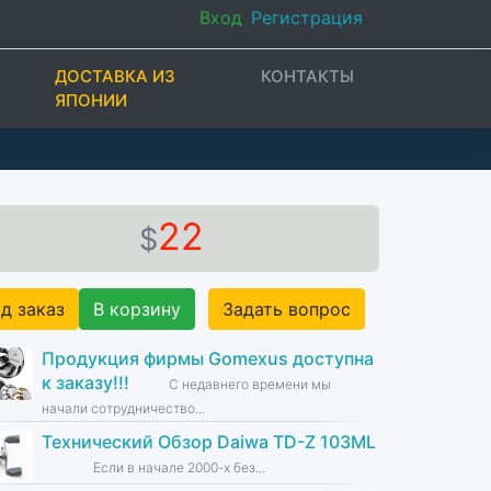
Вход
Регистрация
ДОСТАВКА ИЗ
КОНТАКТЫ
ЯПОНИИ
22
$
д заказ
В корзину
Задать вопрос
Продукция фирмы Gomexus доступна
к заказу!!!
С недавнего времени мы
начали сотрудничество...
Технический Обзор Daiwa TD-Z 103ML
Если в начале 2000-х без...