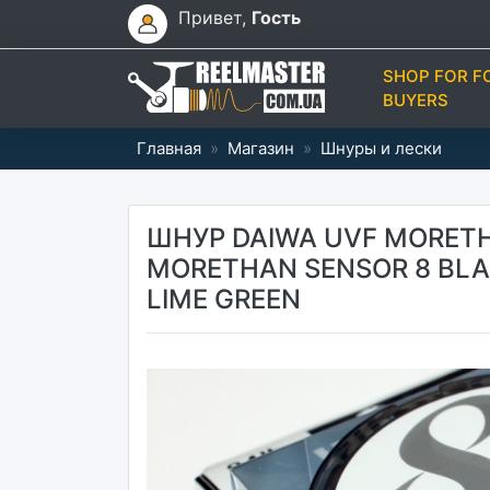
Привет,
Гость
SHOP FOR F
BUYERS
Главная
»
Магазин
»
Шнуры и лески
ШНУР DAIWA UVF MORETHA
MORETHAN SENSOR 8 BLADE
LIME GREEN