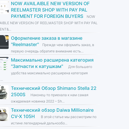
NOW AVAILAIBLE NEW VERSION OF
REELMASTER SHOP WITH PAY PAL
PAYMENT FOR FOREIGN BUYERS
NOW
LAIBLE NEW VERSION OF REELMASTER SHOP WITH PAY PAL
NT&...
Оформление заказа в магазине
''Reelmaster''
Прежде чем оформить заказ, в
первую очередь обратите внимание есть...
Максимально расширена категория
''Запчасти к катушкам''
Для большего
удобства максимально расширена категория
...
Технический Обзор Shimano Stella 22
2500S
Наконец-то приехала к нам самая
ожидаемая новинка 2022 – Sh...
Технический обзор Daiwa Millionaire
CV-X 105H
В этой статье мы рассмотрим по
истине легендарный дальнообо...