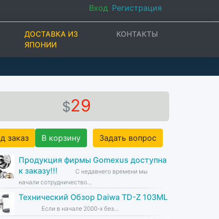
Вход
Регистрация
ДОСТАВКА ИЗ
КОНТАКТЫ
ЯПОНИИ
29
$
д заказ
В корзину
Задать вопрос
Продукция фирмы Gomexus доступна
к заказу!!!
С недавнего времени мы
начали сотрудничество...
Технический Обзор Daiwa TD-Z 103ML
Если в начале 2000-х без...