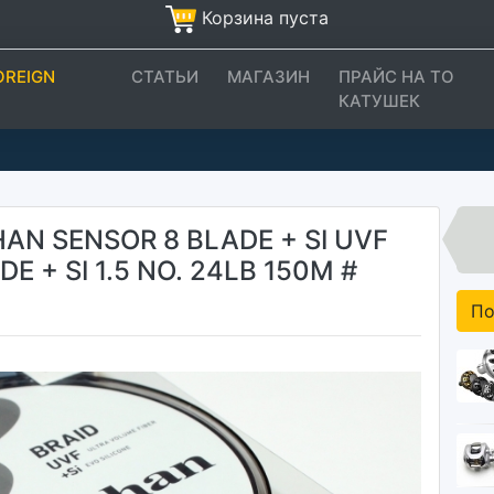
Корзина пуста
OREIGN
СТАТЬИ
МАГАЗИН
ПРАЙС НА ТО
КАТУШЕК
N SENSOR 8 BLADE + SI UVF
 + SI 1.5 NO. 24LB 150M #
По