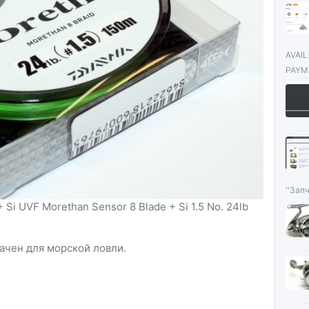
AVAI
PAYME
''Запч
Si UVF Morethan Sensor 8 Blade + Si 1.5 No. 24lb
ачен для морской ловли.