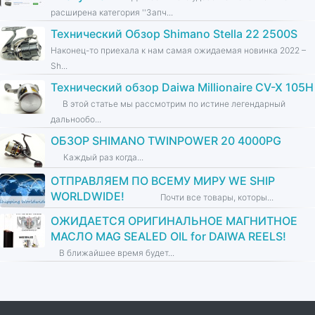
расширена категория ''Запч...
Технический Обзор Shimano Stella 22 2500S
Наконец-то приехала к нам самая ожидаемая новинка 2022 –
Sh...
Технический обзор Daiwa Millionaire CV-X 105H
В этой статье мы рассмотрим по истине легендарный
дальнообо...
ОБЗОР SHIMANO TWINPOWER 20 4000PG
Каждый раз когда...
ОТПРАВЛЯЕМ ПО ВСЕМУ МИРУ WE SHIP
WORLDWIDE!
Почти все товары, которы...
ОЖИДАЕТСЯ ОРИГИНАЛЬНОЕ МАГНИТНОЕ
МАСЛО MAG SEALED OIL for DAIWA REELS!
В ближайшее время будет...