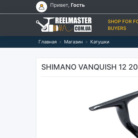
Привет,
Гость
SHOP FOR F
BUYERS
Главная
»
Магазин
»
Катушки
SHIMANO VANQUISH 12 2