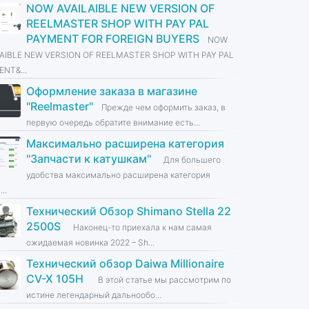
NOW AVAILAIBLE NEW VERSION OF
REELMASTER SHOP WITH PAY PAL
PAYMENT FOR FOREIGN BUYERS
NOW
LAIBLE NEW VERSION OF REELMASTER SHOP WITH PAY PAL
NT&...
Оформление заказа в магазине
''Reelmaster''
Прежде чем оформить заказ, в
первую очередь обратите внимание есть...
Максимально расширена категория
''Запчасти к катушкам''
Для большего
удобства максимально расширена категория
...
Технический Обзор Shimano Stella 22
2500S
Наконец-то приехала к нам самая
ожидаемая новинка 2022 – Sh...
Технический обзор Daiwa Millionaire
CV-X 105H
В этой статье мы рассмотрим по
истине легендарный дальнообо...