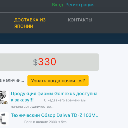
Вход
Регистрация
ДОСТАВКА ИЗ
КОНТАКТЫ
ЯПОНИИ
330
$
в наличии...
Узнать когда появится?
Продукция фирмы Gomexus доступна
к заказу!!!
С недавнего времени мы
начали сотрудничество...
Технический Обзор Daiwa TD-Z 103ML
Если в начале 2000-х без...