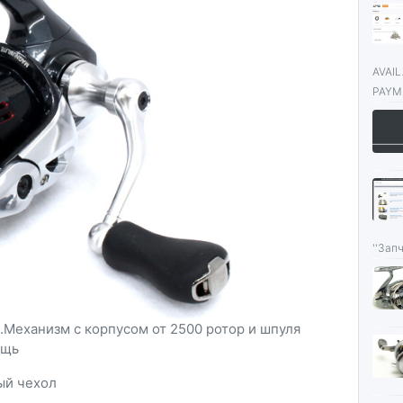
AVAI
PAYME
''Запч
.Механизм с корпусом от 2500 ротор и шпуля
ещь
вый чехол