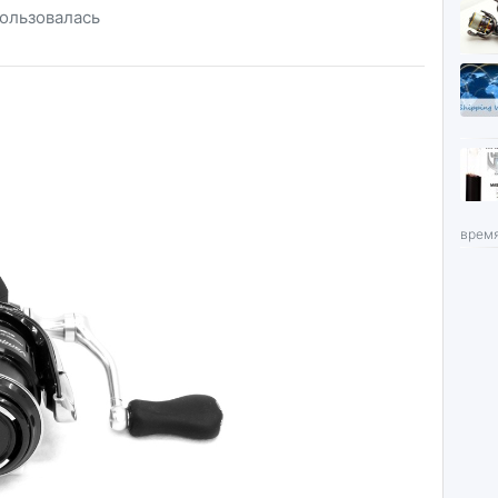
пользовалась
время