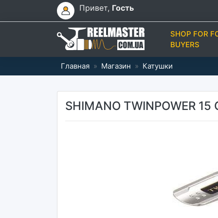
Привет,
Гость
SHOP FOR F
BUYERS
Главная
»
Магазин
»
Катушки
SHIMANO TWINPOWER 15