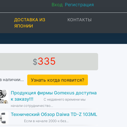
Вход
Регистрация
ДОСТАВКА ИЗ
КОНТАКТЫ
ЯПОНИИ
335
$
в наличии...
Узнать когда появится?
Продукция фирмы Gomexus доступна
к заказу!!!
С недавнего времени мы
начали сотрудничество...
Технический Обзор Daiwa TD-Z 103ML
Если в начале 2000-х без...