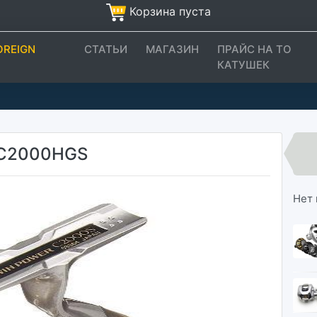
Корзина пуста
OREIGN
СТАТЬИ
МАГАЗИН
ПРАЙС НА ТО
КАТУШЕК
 C2000HGS
Нет 