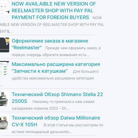
NOW AVAILAIBLE NEW VERSION OF
REELMASTER SHOP WITH PAY PAL
PAYMENT FOR FOREIGN BUYERS
NOW
LAIBLE NEW VERSION OF REELMASTER SHOP WITH PAY PAL
NT&...
Оформление заказа в магазине
''Reelmaster''
Прежде чем оформить заказ, в
первую очередь обратите внимание есть...
Максимально расширена категория
''Запчасти к катушкам''
Для большего
удобства максимально расширена категория
...
Технический Обзор Shimano Stella 22
2500S
Наконец-то приехала к нам самая
ожидаемая новинка 2022 – Sh...
Технический обзор Daiwa Millionaire
CV-X 105H
В этой статье мы рассмотрим по
истине легендарный дальнообо...