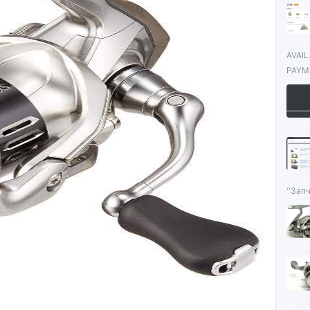
AVAI
PAYME
''Запч