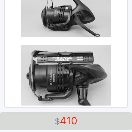
410
$