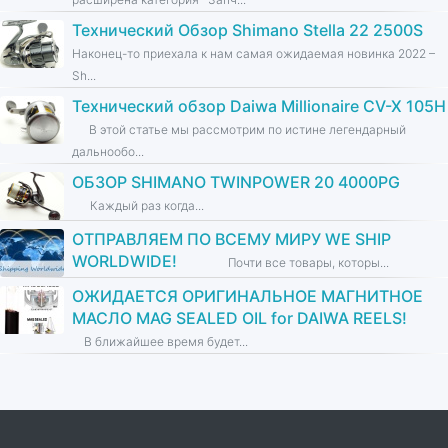
Технический Обзор Shimano Stella 22 2500S
Наконец-то приехала к нам самая ожидаемая новинка 2022 –
Sh...
Технический обзор Daiwa Millionaire CV-X 105H
В этой статье мы рассмотрим по истине легендарный
дальнообо...
ОБЗОР SHIMANO TWINPOWER 20 4000PG
Каждый раз когда...
ОТПРАВЛЯЕМ ПО ВСЕМУ МИРУ WE SHIP
WORLDWIDE!
Почти все товары, которы...
ОЖИДАЕТСЯ ОРИГИНАЛЬНОЕ МАГНИТНОЕ
МАСЛО MAG SEALED OIL for DAIWA REELS!
В ближайшее время будет...