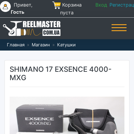
Привет,
Корзина
Вход
Регистра
Гость
пуста
Главная
»
Магазин
»
Катушки
SHIMANO 17 EXSENCE 4000-
MXG