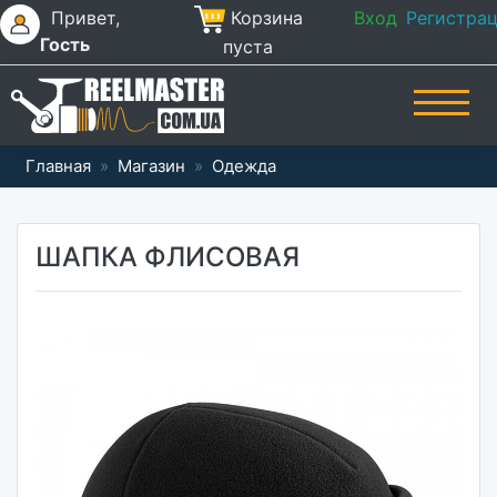
Привет,
Корзина
Вход
Регистра
Гость
пуста
Главная
»
Магазин
»
Одежда
ШАПКА ФЛИСОВАЯ