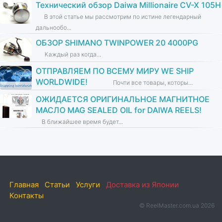
Технический обзор Daiwa Millionaire CV-X 105H
В этой статье мы рассмотрим по истине легендарный
дальнообо...
ОБЗОР SHIMANO TWINPOWER 20 4000PG
Каждый раз когда...
ОТПРАВЛЯЕМ ПО ВСЕМУ МИРУ WE SHIP
WORLDWIDE!
Почти все товары, которы...
ОЖИДАЕТСЯ ОРИГИНАЛЬНОЕ МАГНИТНОЕ
МАСЛО MAG SEALED OIL for DAIWA REELS!
В ближайшее время будет...
Главная
Статьи
Услуги
Доставка из Японии
Контакты
© ReelMaster.com.ua 2026