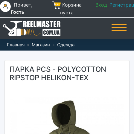
Привет,
Корзина
Вход
Регистра
Гость
пуста
Главная
»
Магазин
»
Одежда
ПАРКА PCS - POLYCOTTON
RIPSTOP HELIKON-TEX