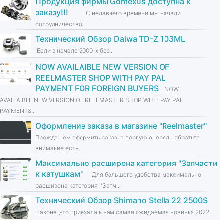
Продукция фирмы Gomexus доступна к
заказу!!!
С недавнего времени мы начали
сотрудничество...
Технический Обзор Daiwa TD-Z 103ML
Если в начале 2000-х без...
NOW AVAILAIBLE NEW VERSION OF
REELMASTER SHOP WITH PAY PAL
PAYMENT FOR FOREIGN BUYERS
NOW
AVAILAIBLE NEW VERSION OF REELMASTER SHOP WITH PAY PAL
PAYMENT&...
Оформление заказа в магазине ''Reelmaster''
Прежде чем оформить заказ, в первую очередь обратите
внимание есть...
Максимально расширена категория ''Запчасти
к катушкам''
Для большего удобства максимально
расширена категория ''Запч...
Технический Обзор Shimano Stella 22 2500S
Наконец-то приехала к нам самая ожидаемая новинка 2022 –