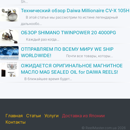
Sh...
Технический обзор Daiwa Millionaire CV-X 105H
В этой статье мы рассмотрим по истине легендарный
дальнообо...
ОБЗОР SHIMANO TWINPOWER 20 4000PG
Каждый раз когда...
ОТПРАВЛЯЕМ ПО ВСЕМУ МИРУ WE SHIP
WORLDWIDE!
Почти все товары, которы...
ОЖИДАЕТСЯ ОРИГИНАЛЬНОЕ МАГНИТНОЕ
МАСЛО MAG SEALED OIL for DAIWA REELS!
В ближайшее время будет...
Главная
Статьи
Услуги
Доставка из Японии
Контакты
© ReelMaster.com.ua 2026