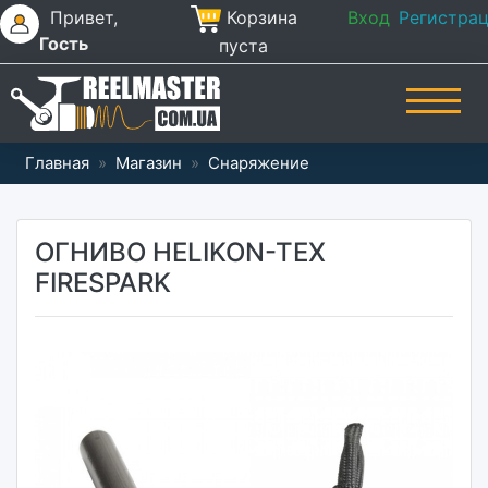
Привет,
Корзина
Вход
Регистра
Гость
пуста
Главная
»
Магазин
»
Снаряжение
ОГНИВО HELIKON-TEX
FIRESPARK