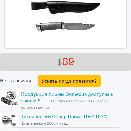
69
$
Нет в наличии...
Узнать когда появится?
Продукция фирмы Gomexus доступна к
заказу!!!
С недавнего времени мы начали
сотрудничество...
Технический Обзор Daiwa TD-Z 103ML
Если в начале 2000-х без...