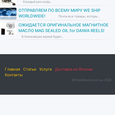
Каждый раз когда...
ОТПРАВЛЯЕМ ПО ВСЕМУ МИРУ WE SHIP
WORLDWIDE!
Почти все товары, которы...
ОЖИДАЕТСЯ ОРИГИНАЛЬНОЕ МАГНИТНОЕ
МАСЛО MAG SEALED OIL for DAIWA REELS!
В ближайшее время будет...
Главная
Статьи
Услуги
Доставка из Японии
Контакты
© ReelMaster.com.ua 2026