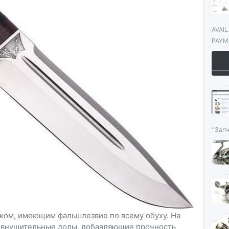
AVAI
PAYME
''Запч
ом, имеющим фальшлезвие по всему обуху. На
я внушительные долы, добавляющие прочность