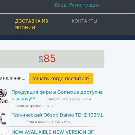
Вход
Регистрация
ДОСТАВКА ИЗ
КОНТАКТЫ
ЯПОНИИ
85
$
в наличии...
Узнать когда появится?
Продукция фирмы Gomexus доступна
к заказу!!!
С недавнего времени мы
начали сотрудничество...
Технический Обзор Daiwa TD-Z 103ML
Если в начале 2000-х без...
NOW AVAILAIBLE NEW VERSION OF