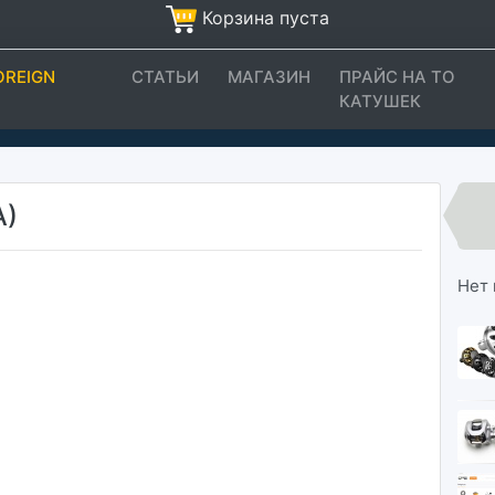
Корзина пуста
OREIGN
СТАТЬИ
МАГАЗИН
ПРАЙС НА ТО
КАТУШЕК
А)
Нет 