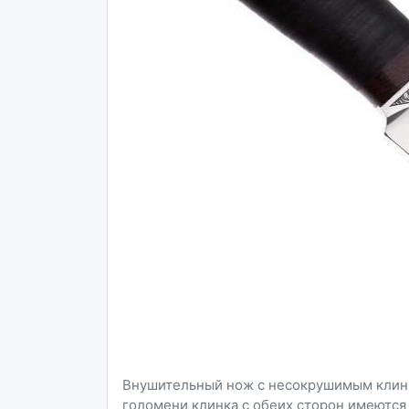
Внушительный нож с несокрушимым клинк
голомени клинка с обеих сторон имеютс