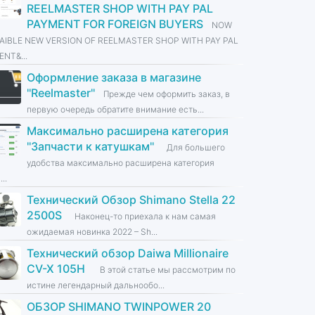
REELMASTER SHOP WITH PAY PAL
PAYMENT FOR FOREIGN BUYERS
NOW
LAIBLE NEW VERSION OF REELMASTER SHOP WITH PAY PAL
NT&...
Оформление заказа в магазине
''Reelmaster''
Прежде чем оформить заказ, в
первую очередь обратите внимание есть...
Максимально расширена категория
''Запчасти к катушкам''
Для большего
удобства максимально расширена категория
...
Технический Обзор Shimano Stella 22
2500S
Наконец-то приехала к нам самая
ожидаемая новинка 2022 – Sh...
Технический обзор Daiwa Millionaire
CV-X 105H
В этой статье мы рассмотрим по
истине легендарный дальнообо...
ОБЗОР SHIMANO TWINPOWER 20