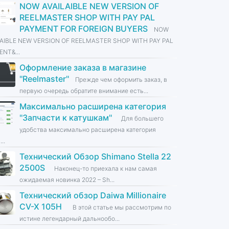
NOW AVAILAIBLE NEW VERSION OF
REELMASTER SHOP WITH PAY PAL
PAYMENT FOR FOREIGN BUYERS
NOW
LAIBLE NEW VERSION OF REELMASTER SHOP WITH PAY PAL
NT&...
Оформление заказа в магазине
''Reelmaster''
Прежде чем оформить заказ, в
первую очередь обратите внимание есть...
Максимально расширена категория
''Запчасти к катушкам''
Для большего
удобства максимально расширена категория
...
Технический Обзор Shimano Stella 22
2500S
Наконец-то приехала к нам самая
ожидаемая новинка 2022 – Sh...
Технический обзор Daiwa Millionaire
CV-X 105H
В этой статье мы рассмотрим по
истине легендарный дальнообо...