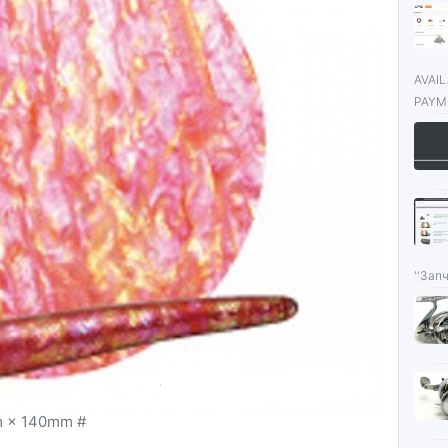
AVAI
PAYME
''Запч
 × 140mm #