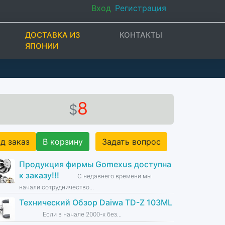
Вход
Регистрация
ДОСТАВКА ИЗ
КОНТАКТЫ
ЯПОНИИ
8
$
д заказ
В корзину
Задать вопрос
Продукция фирмы Gomexus доступна
к заказу!!!
С недавнего времени мы
начали сотрудничество...
Технический Обзор Daiwa TD-Z 103ML
Если в начале 2000-х без...