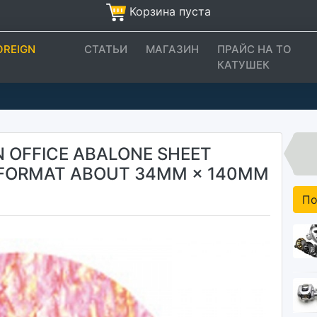
Корзина пуста
OREIGN
СТАТЬИ
МАГАЗИН
ПРАЙС НА ТО
КАТУШЕК
 OFFICE ABALONE SHEET
 FORMAT ABOUT 34MM × 140MM
По