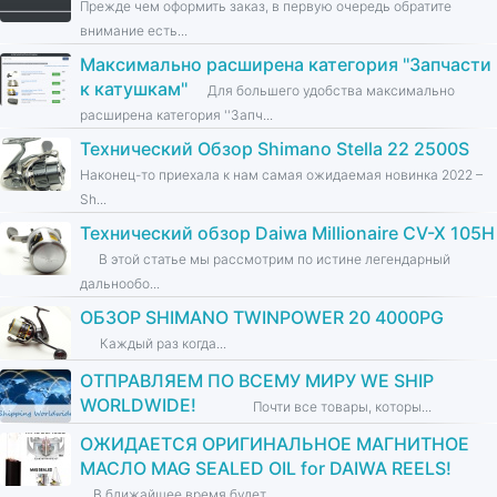
Прежде чем оформить заказ, в первую очередь обратите
внимание есть...
Максимально расширена категория ''Запчасти
к катушкам''
Для большего удобства максимально
расширена категория ''Запч...
Технический Обзор Shimano Stella 22 2500S
Наконец-то приехала к нам самая ожидаемая новинка 2022 –
Sh...
Технический обзор Daiwa Millionaire CV-X 105H
В этой статье мы рассмотрим по истине легендарный
дальнообо...
ОБЗОР SHIMANO TWINPOWER 20 4000PG
Каждый раз когда...
ОТПРАВЛЯЕМ ПО ВСЕМУ МИРУ WE SHIP
WORLDWIDE!
Почти все товары, которы...
ОЖИДАЕТСЯ ОРИГИНАЛЬНОЕ МАГНИТНОЕ
МАСЛО MAG SEALED OIL for DAIWA REELS!
В ближайшее время будет...