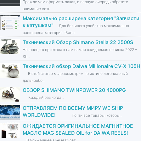
Прежде чем оформить заказ, в первую очередь обратите
внимание есть...
Максимально расширена категория ''Запчасти
к катушкам''
Для большего удобства максимально
расширена категория ''Запч...
Технический Обзор Shimano Stella 22 2500S
Наконец-то приехала к нам самая ожидаемая новинка 2022 –
Sh...
Технический обзор Daiwa Millionaire CV-X 105H
В этой статье мы рассмотрим по истине легендарный
дальнообо...
ОБЗОР SHIMANO TWINPOWER 20 4000PG
Каждый раз когда...
ОТПРАВЛЯЕМ ПО ВСЕМУ МИРУ WE SHIP
WORLDWIDE!
Почти все товары, которы...
ОЖИДАЕТСЯ ОРИГИНАЛЬНОЕ МАГНИТНОЕ
МАСЛО MAG SEALED OIL for DAIWA REELS!
В ближайшее время будет...