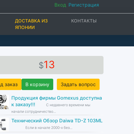
Вход
Регистрация
ДОСТАВКА ИЗ
КОНТАКТЫ
ЯПОНИИ
13
$
д заказ
В корзину
Задать вопрос
Продукция фирмы Gomexus доступна
к заказу!!!
С недавнего времени мы
начали сотрудничество...
Технический Обзор Daiwa TD-Z 103ML
Если в начале 2000-х без...