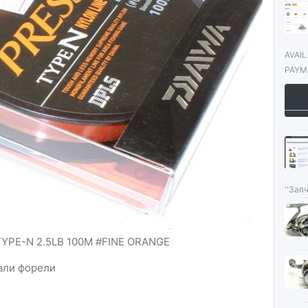
AVAI
PAYME
''Запч
TYPE-N 2.5LB 100M #FINE ORANGE
вли форели