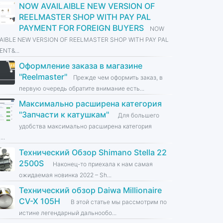
NOW AVAILAIBLE NEW VERSION OF
REELMASTER SHOP WITH PAY PAL
PAYMENT FOR FOREIGN BUYERS
NOW
LAIBLE NEW VERSION OF REELMASTER SHOP WITH PAY PAL
NT&...
Оформление заказа в магазине
''Reelmaster''
Прежде чем оформить заказ, в
первую очередь обратите внимание есть...
Максимально расширена категория
''Запчасти к катушкам''
Для большего
удобства максимально расширена категория
...
Технический Обзор Shimano Stella 22
2500S
Наконец-то приехала к нам самая
ожидаемая новинка 2022 – Sh...
Технический обзор Daiwa Millionaire
CV-X 105H
В этой статье мы рассмотрим по
истине легендарный дальнообо...