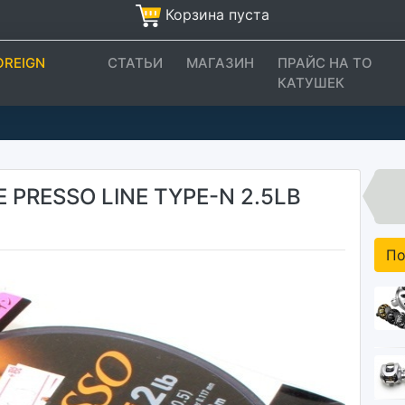
Корзина пуста
OREIGN
СТАТЬИ
МАГАЗИН
ПРАЙС НА ТО
КАТУШЕК
 PRESSO LINE TYPE-N 2.5LB
По