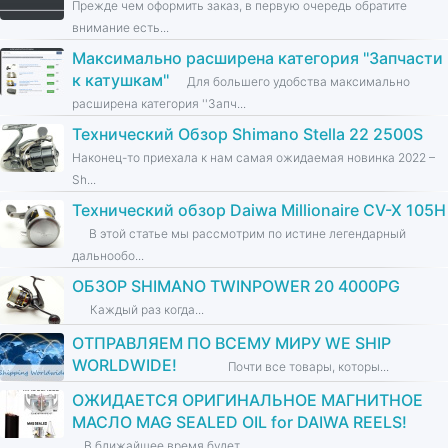
Прежде чем оформить заказ, в первую очередь обратите
внимание есть...
Максимально расширена категория ''Запчасти
к катушкам''
Для большего удобства максимально
расширена категория ''Запч...
Технический Обзор Shimano Stella 22 2500S
Наконец-то приехала к нам самая ожидаемая новинка 2022 –
Sh...
Технический обзор Daiwa Millionaire CV-X 105H
В этой статье мы рассмотрим по истине легендарный
дальнообо...
ОБЗОР SHIMANO TWINPOWER 20 4000PG
Каждый раз когда...
ОТПРАВЛЯЕМ ПО ВСЕМУ МИРУ WE SHIP
WORLDWIDE!
Почти все товары, которы...
ОЖИДАЕТСЯ ОРИГИНАЛЬНОЕ МАГНИТНОЕ
МАСЛО MAG SEALED OIL for DAIWA REELS!
В ближайшее время будет...