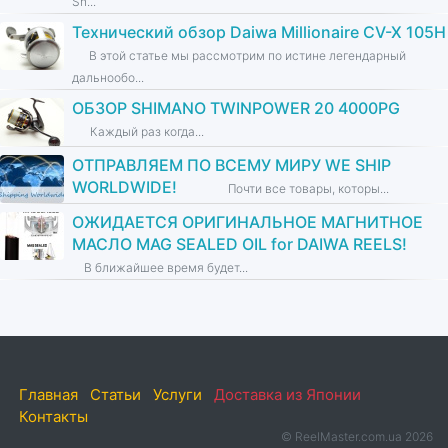
Sh...
Технический обзор Daiwa Millionaire CV-X 105H
В этой статье мы рассмотрим по истине легендарный
дальнообо...
ОБЗОР SHIMANO TWINPOWER 20 4000PG
Каждый раз когда...
ОТПРАВЛЯЕМ ПО ВСЕМУ МИРУ WE SHIP
WORLDWIDE!
Почти все товары, которы...
ОЖИДАЕТСЯ ОРИГИНАЛЬНОЕ МАГНИТНОЕ
МАСЛО MAG SEALED OIL for DAIWA REELS!
В ближайшее время будет...
Главная
Статьи
Услуги
Доставка из Японии
Контакты
© ReelMaster.com.ua 2026