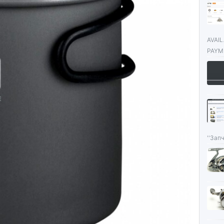
AVAI
PAYME
''Запч