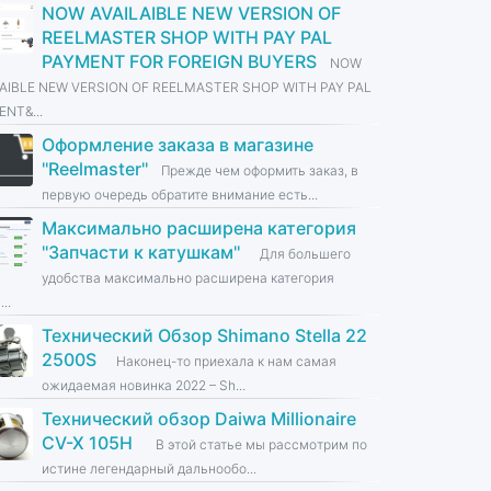
NOW AVAILAIBLE NEW VERSION OF
REELMASTER SHOP WITH PAY PAL
PAYMENT FOR FOREIGN BUYERS
NOW
LAIBLE NEW VERSION OF REELMASTER SHOP WITH PAY PAL
NT&...
Оформление заказа в магазине
''Reelmaster''
Прежде чем оформить заказ, в
первую очередь обратите внимание есть...
Максимально расширена категория
''Запчасти к катушкам''
Для большего
удобства максимально расширена категория
...
Технический Обзор Shimano Stella 22
2500S
Наконец-то приехала к нам самая
ожидаемая новинка 2022 – Sh...
Технический обзор Daiwa Millionaire
CV-X 105H
В этой статье мы рассмотрим по
истине легендарный дальнообо...