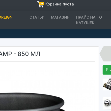
Корзина пуста
OREIGN
СТАТЬИ
МАГАЗИН
ПРАЙС НА ТО
КАТУШЕК
AMP - 850 МЛ
В 