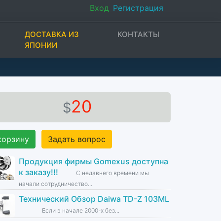
Вход
Регистрация
ДОСТАВКА ИЗ
КОНТАКТЫ
ЯПОНИИ
20
$
корзину
Задать вопрос
Продукция фирмы Gomexus доступна
к заказу!!!
С недавнего времени мы
начали сотрудничество...
Технический Обзор Daiwa TD-Z 103ML
Если в начале 2000-х без...