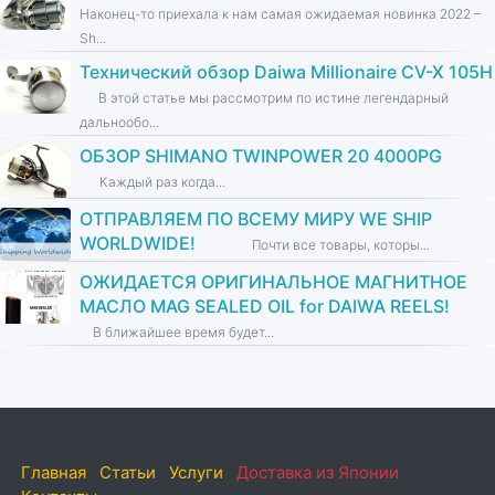
Наконец-то приехала к нам самая ожидаемая новинка 2022 –
Sh...
Технический обзор Daiwa Millionaire CV-X 105H
В этой статье мы рассмотрим по истине легендарный
дальнообо...
ОБЗОР SHIMANO TWINPOWER 20 4000PG
Каждый раз когда...
ОТПРАВЛЯЕМ ПО ВСЕМУ МИРУ WE SHIP
WORLDWIDE!
Почти все товары, которы...
ОЖИДАЕТСЯ ОРИГИНАЛЬНОЕ МАГНИТНОЕ
МАСЛО MAG SEALED OIL for DAIWA REELS!
В ближайшее время будет...
Главная
Статьи
Услуги
Доставка из Японии