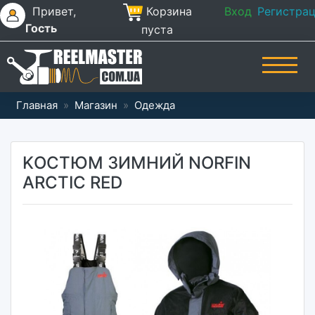
Привет,
Корзина
Вход
Регистра
Гость
пуста
Главная
»
Магазин
»
Одежда
KОСТЮМ ЗИМНИЙ NORFIN
ARCTIC RED