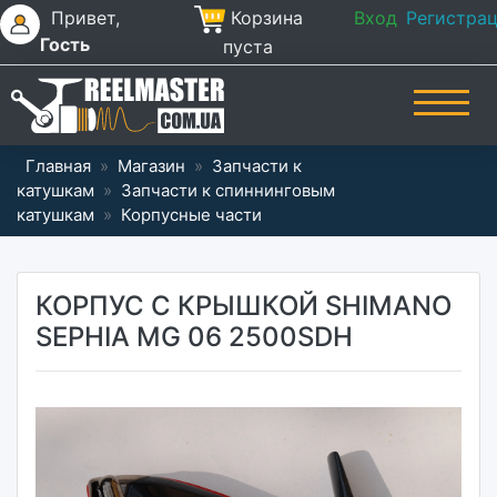
Привет,
Корзина
Вход
Регистра
Гость
пуста
Главная
»
Магазин
»
Запчасти к
катушкам
»
Запчасти к спиннинговым
катушкам
»
Корпусные части
КОРПУС С КРЫШКОЙ SHIMANO
SEPHIA MG 06 2500SDH