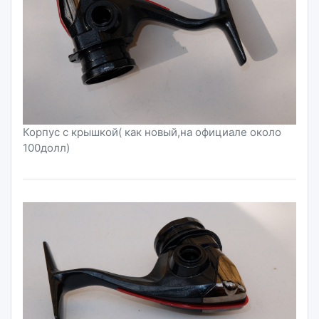
Корпус с крышкой( как новый,на официале около
100долл)