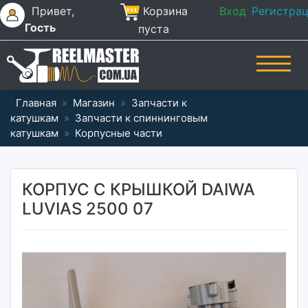
Привет,
Корзина
Вход
Регистра
Гость
пуста
Главная
»
Магазин
»
Запчасти к
катушкам
»
Запчасти к спиннинговым
катушкам
»
Корпусные части
КОРПУС С КРЫШКОЙ DAIWA
LUVIAS 2500 07