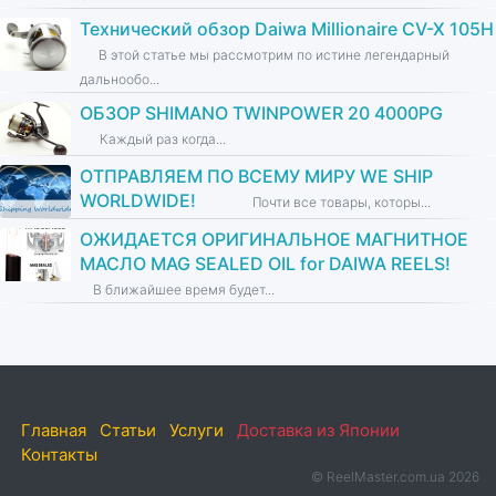
Технический обзор Daiwa Millionaire CV-X 105H
В этой статье мы рассмотрим по истине легендарный
дальнообо...
ОБЗОР SHIMANO TWINPOWER 20 4000PG
Каждый раз когда...
ОТПРАВЛЯЕМ ПО ВСЕМУ МИРУ WE SHIP
WORLDWIDE!
Почти все товары, которы...
ОЖИДАЕТСЯ ОРИГИНАЛЬНОЕ МАГНИТНОЕ
МАСЛО MAG SEALED OIL for DAIWA REELS!
В ближайшее время будет...
Главная
Статьи
Услуги
Доставка из Японии
Контакты
© ReelMaster.com.ua 2026