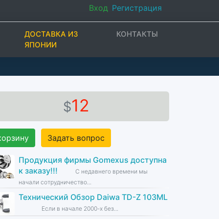
Вход
Регистрация
ДОСТАВКА ИЗ
КОНТАКТЫ
ЯПОНИИ
12
$
корзину
Задать вопрос
Продукция фирмы Gomexus доступна
к заказу!!!
С недавнего времени мы
начали сотрудничество...
Технический Обзор Daiwa TD-Z 103ML
Если в начале 2000-х без...