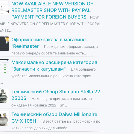
NOW AVAILAIBLE NEW VERSION OF
REELMASTER SHOP WITH PAY PAL
PAYMENT FOR FOREIGN BUYERS
NOW
LAIBLE NEW VERSION OF REELMASTER SHOP WITH PAY PAL
NT&...
Оформление заказа в магазине
''Reelmaster''
Прежде чем оформить заказ, в
первую очередь обратите внимание есть...
Максимально расширена категория
''Запчасти к катушкам''
Для большего
удобства максимально расширена категория
...
Технический Обзор Shimano Stella 22
2500S
Наконец-то приехала к нам самая
ожидаемая новинка 2022 – Sh...
Технический обзор Daiwa Millionaire
CV-X 105H
В этой статье мы рассмотрим по
истине легендарный дальнообо...