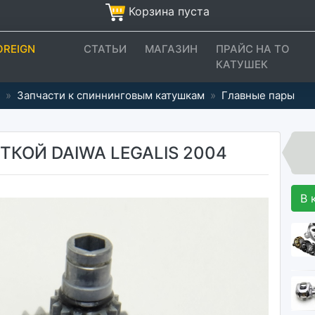
Корзина пуста
OREIGN
СТАТЬИ
МАГАЗИН
ПРАЙС НА ТО
КАТУШЕК
»
Запчасти к спиннинговым катушкам
»
Главные пары
ТКОЙ DAIWA LEGALIS 2004
В 