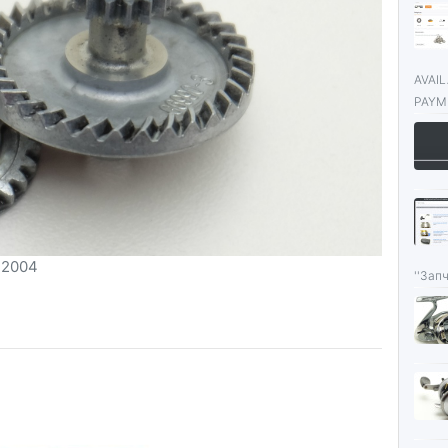
AVAI
PAYME
 2004
''Запч