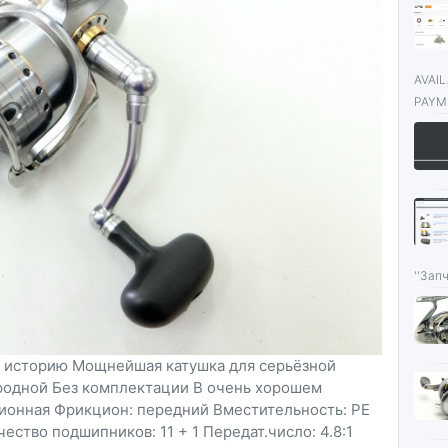
AVAI
PAYME
''Запч
ю историю Мощнейшая катушка для серьёзной
 родной Без комплектации В очень хорошем
ционная Фрикцион: передний Вместительность: PE
ичество подшипников: 11 + 1 Передат.число: 4.8:1