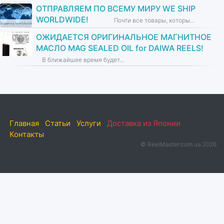
ОТПРАВЛЯЕМ ПО ВСЕМУ МИРУ WE SHIP
WORLDWIDE!
Почти все товары, которы...
ОЖИДАЕТСЯ ОРИГИНАЛЬНОЕ МАГНИТНОЕ
МАСЛО MAG SEALED OIL for DAIWA REELS!
В ближайшее время будет...
Главная
Статьи
Услуги
Доставка из Японии
Контакты
© ReelMaster.com.ua 2026