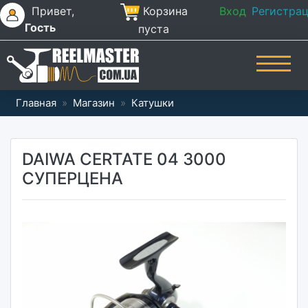
Привет,
Корзина
Вход
Регистра
Гость
пуста
Главная
»
Магазин
»
Катушки
DAIWA CERTATE 04 3000
СУПЕРЦЕНА